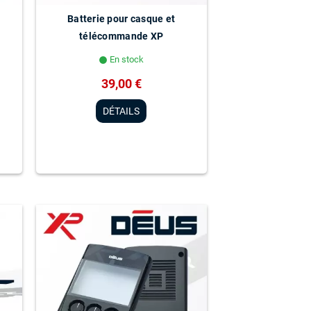
Batterie pour casque et
télécommande XP
En stock
lens
39,00 €
DÉTAILS