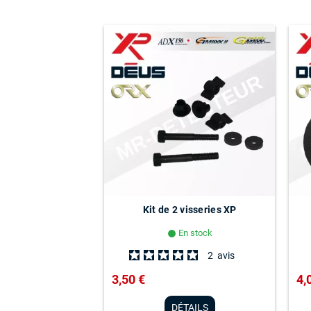
Kit de 2 visseries XP
En stock
lens
2
avis
3,50 €
4,
DÉTAILS