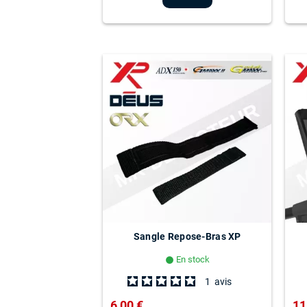
Sangle Repose-Bras XP
En stock
lens
1
avis
6,00 €
11