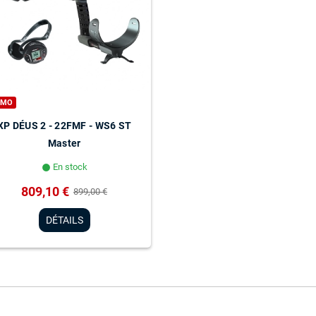
OMO
XP DÉUS 2 - 22FMF - WS6 ST
Master
En stock
lens
809,10 €
899,00 €
DÉTAILS