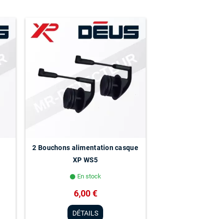
2 Bouchons alimentation casque
XP WS5
En stock
lens
6,00 €
DÉTAILS