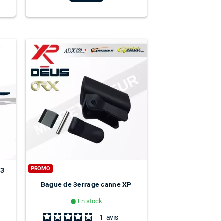
PROMO
 3
Bague de Serrage canne XP
En stock
lens
1
avis