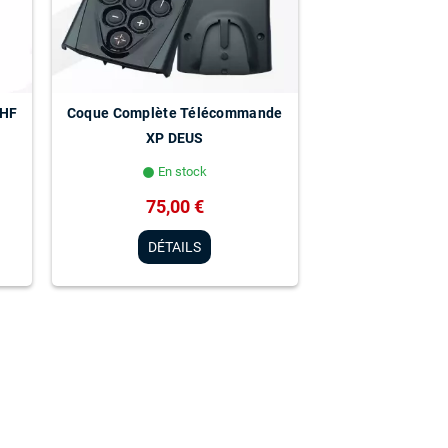
 HF
Coque Complète Télécommande
XP DEUS
En stock
lens
75,00 €
DÉTAILS