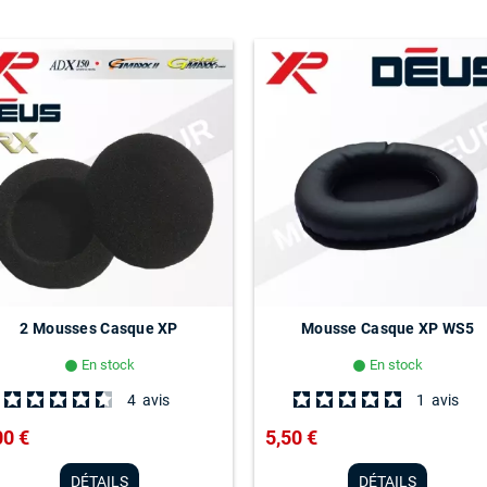
2 Mousses Casque XP
Mousse Casque XP WS5
En stock
En stock
lens
lens
4
avis
1
avis
00 €
5,50 €
DÉTAILS
DÉTAILS