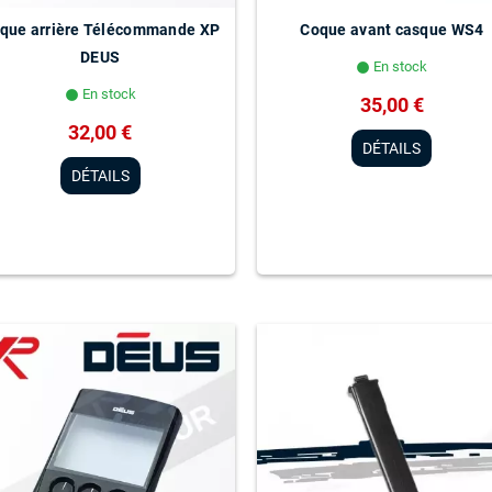
que arrière Télécommande XP
Coque avant casque WS4
DEUS
En stock
lens
En stock
lens
35,00 €
32,00 €
DÉTAILS
DÉTAILS