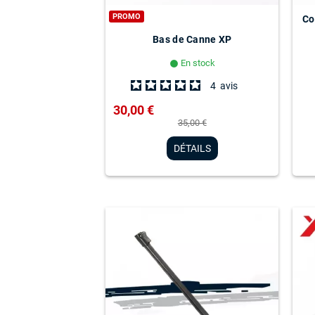
PROMO
Co
Bas de Canne XP
En stock
lens
4
avis
30,00 €
35,00 €
DÉTAILS