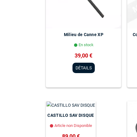
Milieu de Canne XP
C
En stock
lens
39,00 €
DÉTAILS
CASTILLO SAV DISQUE
Article non Disponible
lens
89,00 €