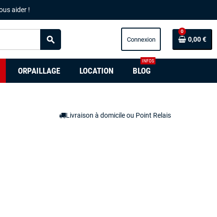
ous aider !
0
search
0,00 €
INFOS
ORPAILLAGE
LOCATION
BLOG
Livraison à domicile ou Point Relais