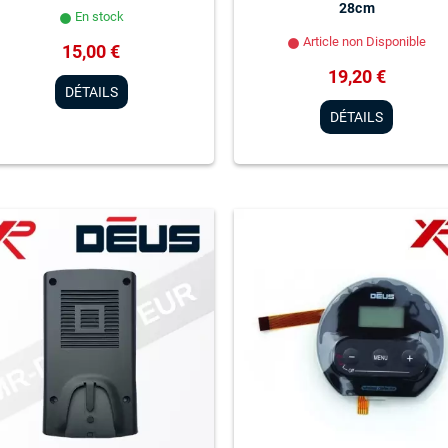
28cm
En stock
lens
Article non Disponible
lens
15,00 €
19,20 €
DÉTAILS
DÉTAILS