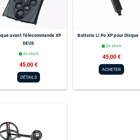
oque avant Télécommande XP
Batterie Li Po XP pour Disque
DEUS
En stock
lens
En stock
lens
45,00 €
45,00 €
ACHETER
DÉTAILS