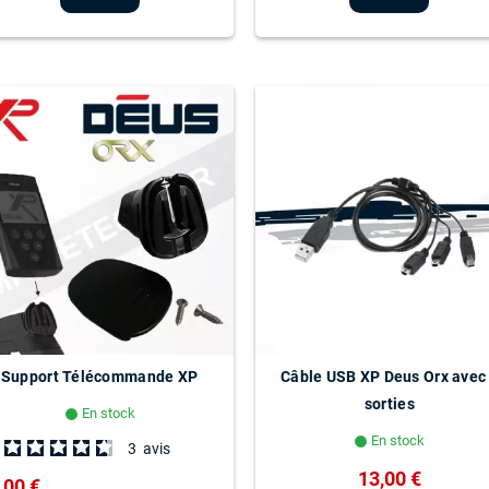
Support Télécommande XP
Câble USB XP Deus Orx avec
sorties
En stock
lens
En stock
lens
3
avis
13,00 €
,00 €