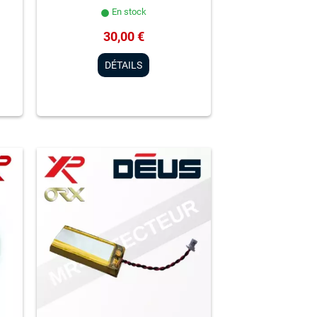
En stock
lens
30,00 €
DÉTAILS