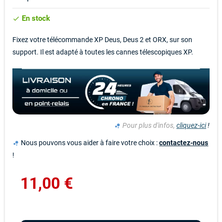
En stock
check
Fixez votre télécommande XP Deus, Deus 2 et ORX, sur son
support. Il est adapté à toutes les cannes télescopiques XP.
Pour plus d'infos,
cliquez-ici
!
bubble_chart
Nous pouvons vous aider à faire votre choix :
contactez-nous
bubble_chart
!
11,00 €