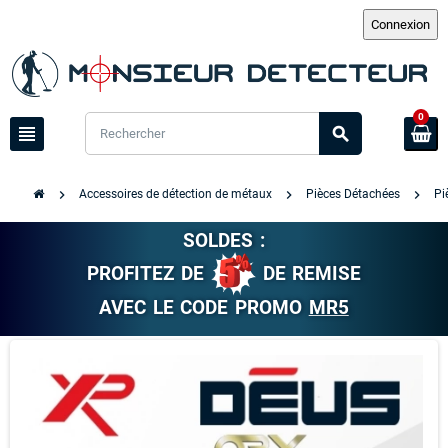
0
view_headline
search
chevron_right
chevron_right
chevron_right
Accessoires de détection de métaux
Pièces Détachées
Pi
SOLDES :
PROFITEZ DE
DE REMISE
AVEC LE CODE PROMO
MR5