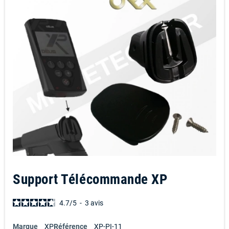
Support Télécommande XP
4.7
/
5
-
3
avis
Marque
XP
Référence
XP-PI-11