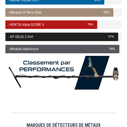
- Garrett Vortex VX5
85%
- Minelab X-Terra Elite
93%
- NOKTA triple SCORE 3
79%
- XP DEUS 2 fmf
97%
- Minelab Manticore
98%
MARQUES DE DÉTECTEURS DE MÉTAUX