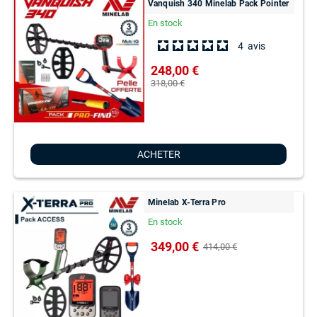
Vanquish 340 Minelab Pack Pointer
En stock
4
avis
248,00 €
318,00 €
ACHETER
Minelab X-Terra Pro
En stock
349,00 €
414,00 €