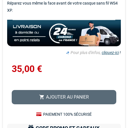
Réparez vous même la face avant de votre casque sans fil WS4
XP.
Pour plus d'infos,
cliquez-ici
!
bubble_chart
35,00 €
AJOUTER AU PANIER
shopping_cart
PAIEMENT 100% SÉCURISÉ