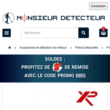
0
view_headline
search
chevron_right
chevron_right
chevron_right
Accessoires de détection de métaux
Pièces Détachées
Pi
SOLDES :
PROFITEZ DE
DE REMISE
AVEC LE CODE PROMO
MR5