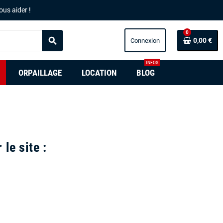
ous aider !
0
search
0,00 €
INFOS
ORPAILLAGE
LOCATION
BLOG
 le site :