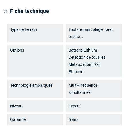
Fiche technique
blur_on
Type de Terrain
Tout-Terrain : plage, forêt,
prairie...
Options
Batterie Lithium
Détection de tous les
Métaux (dont l'Or)
Étanche
Technologie embarquée
Multi-Fréquence
simultannée
Niveau
Expert
Garantie
5 ans