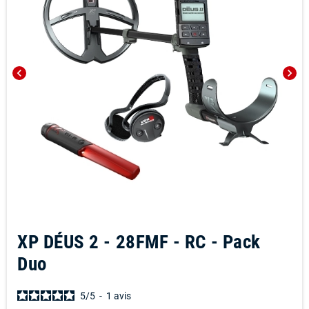
chevron_left
chevron_right
XP DÉUS 2 - 28FMF - RC - Pack
Duo
5
/
5
-
1
avis