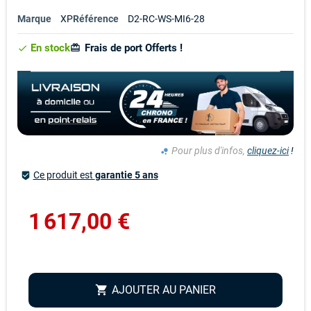
Marque
XP
Référence
D2-RC-WS-MI6-28
En stock
Frais de port Offerts !
card_giftcard
check
Pour plus d'infos,
cliquez-ici
!
bubble_chart
Ce produit est
garantie 5 ans
beenhere
1 617,00 €
AJOUTER AU PANIER
shopping_cart