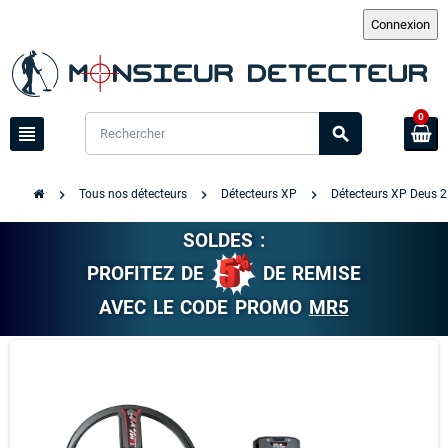
0
view_headline
search
chevron_right
chevron_right
chevron_right
Tous nos détecteurs
Détecteurs XP
Détecteurs XP Deus 
SOLDES :
PROFITEZ DE
DE REMISE
AVEC LE CODE PROMO
MR5