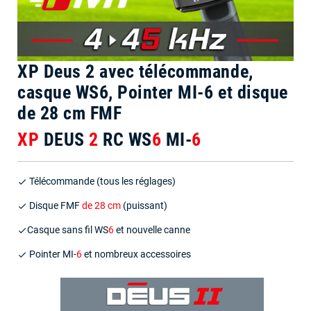
XP Deus 2 avec télécommande,
casque WS6, Pointer MI-6 et disque
de 28 cm FMF
XP
DEUS
2
RC WS
6
MI-
6
Télécommande (tous les réglages)
done
Disque FMF
de 28 cm
(puissant)
done
Casque sans fil WS
6
et nouvelle canne
done
Pointer MI-
6
et nombreux accessoires
done