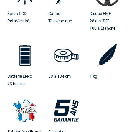
Écran LCD
Canne
Disque FMF
Rétroéclairé
Télescopique
28 cm "DD"
100% Étanche
Batterie Li-Po
63 à 134 cm
1 kg
23 heures
Fabriqué en France
Garantie