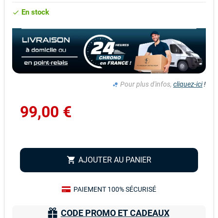
En stock
check
Pour plus d'infos,
cliquez-ici
!
bubble_chart
99,00 €
AJOUTER AU PANIER
shopping_cart
PAIEMENT 100% SÉCURISÉ
CODE PROMO ET CADEAUX