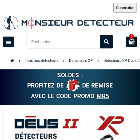
0
view_headline
search
chevron_right
chevron_right
chevron_right
Tous nos détecteurs
Détecteurs XP
Détecteurs XP Deus 
SOLDES :
PROFITEZ DE
DE REMISE
AVEC LE CODE PROMO
MR5