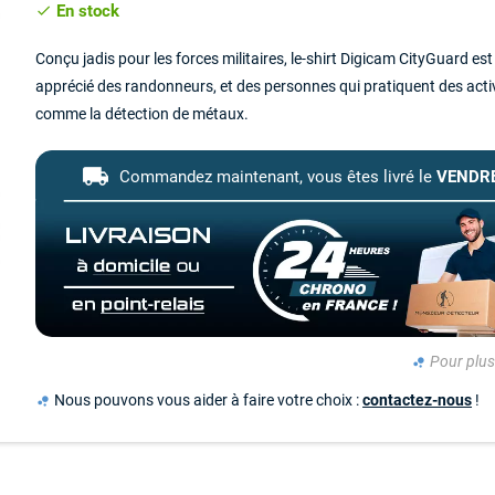
En stock
check
Conçu jadis pour les forces militaires, le-shirt Digicam CityGuard est
apprécié des randonneurs, et des personnes qui pratiquent des activi
comme la détection de métaux.
local_shipping
Commandez maintenant,
vous êtes livré le
VENDRE
Pour plus 
bubble_chart
Nous pouvons vous aider à faire votre choix :
contactez-nous
!
bubble_chart