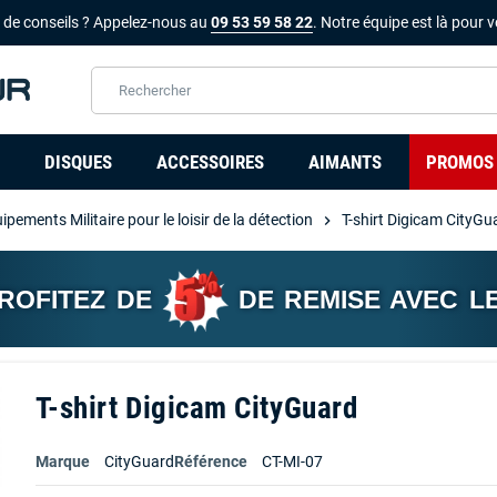
 de conseils ? Appelez-nous au
09 53 59 58 22
. Notre équipe est là pour v
DISQUES
ACCESSOIRES
AIMANTS
PROMOS
ipements Militaire pour le loisir de la détection
T-shirt Digicam CityGu
chevron_right
PROFITEZ DE
DE REMISE AVEC L
T-shirt Digicam CityGuard
Marque
CityGuard
Référence
CT-MI-07