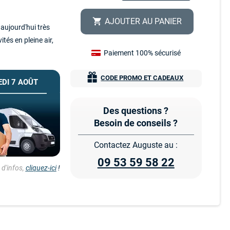
AJOUTER AU PANIER
shopping_cart
 aujourd'hui très
tés en pleine air,
Paiement 100% sécurisé
CODE PROMO ET CADEAUX
DI 7 AOÛT
Des questions ?
Besoin de conseils ?
Contactez Auguste au :
09 53 59 58 22
d'infos,
cliquez-ici
!