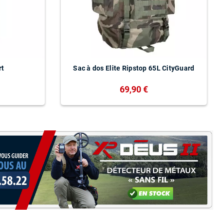
rt
Sac à dos Elite Ripstop 65L CityGuard
69,90 €