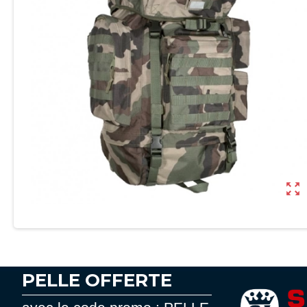
zoom_out_map
PELLE OFFERTE