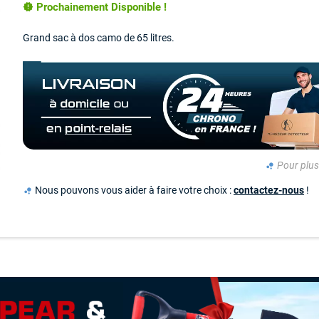
Prochainement Disponible !
new_releases
Grand sac à dos camo de 65 litres.
Pour plus 
bubble_chart
Nous pouvons vous aider à faire votre choix :
contactez-nous
!
bubble_chart