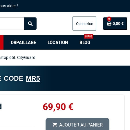
ous aider !
0
search
0,00 €
INFOS
ORPAILLAGE
LOCATION
BLOG
ipstop 65L CityGuard
E CODE
MR5
69,90 €
d
AJOUTER AU PANIER
shopping_cart