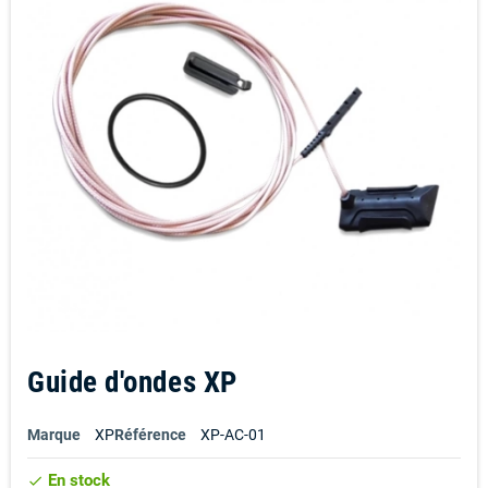
Guide d'ondes XP
Marque
XP
Référence
XP-AC-01
En stock
check