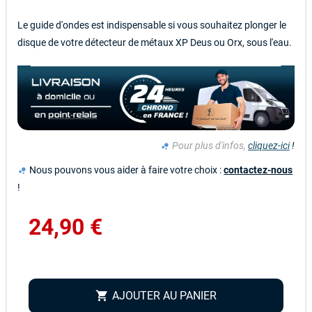
Le guide d'ondes est indispensable si vous souhaitez plonger le
disque de votre détecteur de métaux XP Deus ou Orx, sous l'eau.
Pour plus d'infos,
cliquez-ici
!
bubble_chart
Nous pouvons vous aider à faire votre choix :
contactez-nous
bubble_chart
!
24,90 €
AJOUTER AU PANIER
shopping_cart