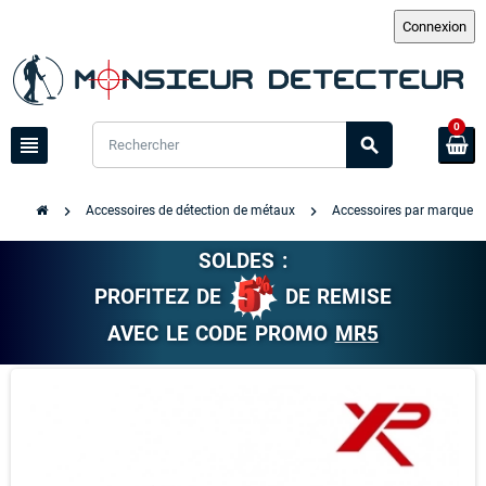
0
view_headline
search
chevron_right
chevron_right
ch
Accessoires de détection de métaux
Accessoires par marque
SOLDES :
PROFITEZ DE
DE REMISE
AVEC LE CODE PROMO
MR5