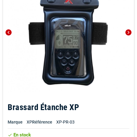
chevron_left
chevron_right
Brassard Étanche XP
Marque
XP
Référence
XP-PR-03
En stock
check