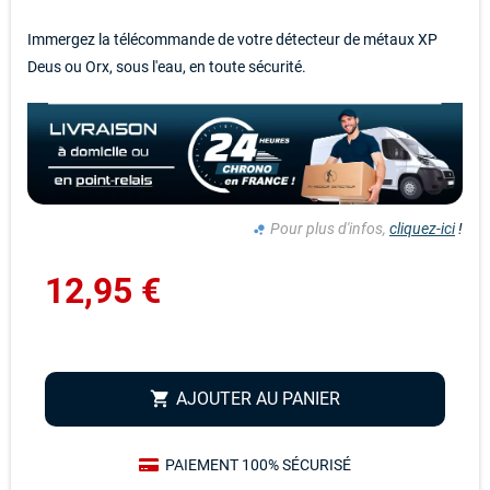
Immergez la télécommande de votre détecteur de métaux XP
Deus ou Orx, sous l'eau, en toute sécurité.
Pour plus d'infos,
cliquez-ici
!
bubble_chart
12,95 €
AJOUTER AU PANIER
shopping_cart
PAIEMENT 100% SÉCURISÉ