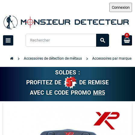
0
view_headline
search
chevron_right
chevron_right
ch
Accessoires de détection de métaux
Accessoires par marque
SOLDES :
PROFITEZ DE
DE REMISE
AVEC LE CODE PROMO
MR5