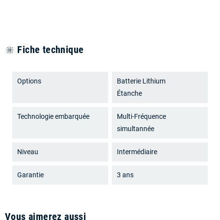
Fiche technique
blur_on
Options
Batterie Lithium
Étanche
Technologie embarquée
Multi-Fréquence
simultannée
Niveau
Intermédiaire
Garantie
3 ans
Vous aimerez aussi