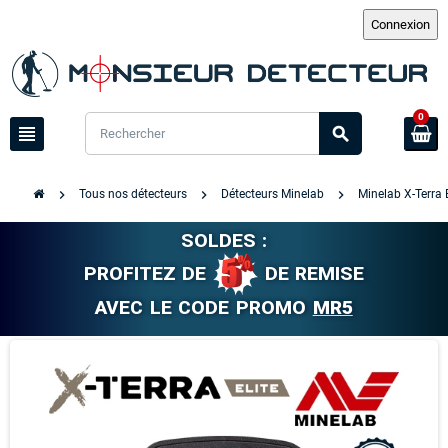
0
view_headline
search
chevron_right
chevron_right
chevron_right
Tous nos détecteurs
Détecteurs Minelab
Minelab X-Terra 
SOLDES :
PROFITEZ DE
DE REMISE
AVEC LE CODE PROMO
MR5