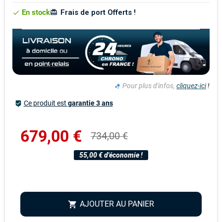
En stock
Frais de port Offerts !
card_giftcard
check
Pour plus d'infos,
cliquez-ici
!
bubble_chart
Ce produit est
garantie 3 ans
beenhere
679,00 €
734,00 €
55,00 € d'économie !
AJOUTER AU PANIER
shopping_cart