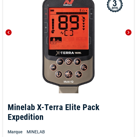
chevron_left
chevron_right
Minelab X-Terra Elite Pack
Expedition
Marque
MINELAB