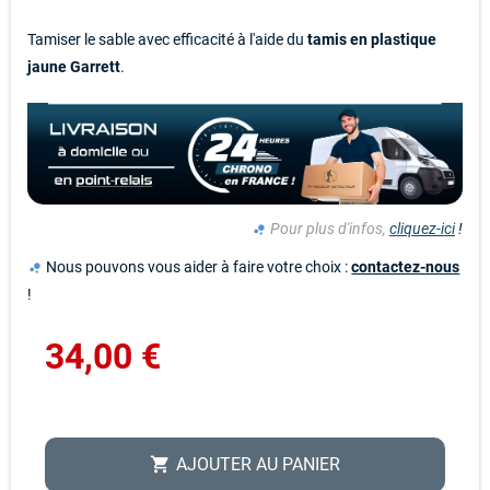
Tamiser le sable avec efficacité à l'aide du
tamis en plastique
jaune Garrett
.
Pour plus d'infos,
cliquez-ici
!
bubble_chart
Nous pouvons vous aider à faire votre choix :
contactez-nous
bubble_chart
!
34,00 €
AJOUTER AU PANIER
shopping_cart