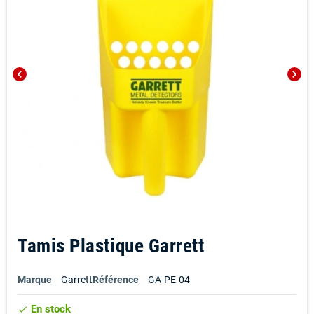
chevron_left
chevron_right
Tamis Plastique Garrett
Marque
Garrett
Référence
GA-PE-04
En stock
check