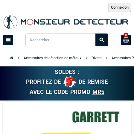
0
view_headline
search
chevron_right
chevron_right
chevron_right
Accessoires de détection de métaux
Divers
Accessoires P
SOLDES :
PROFITEZ DE
DE REMISE
AVEC LE CODE PROMO
MR5