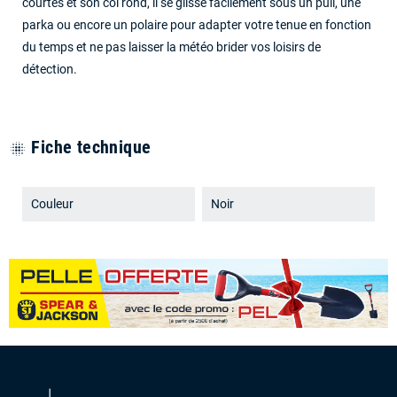
courtes et son col rond, il se glisse facilement sous un pull, une
parka ou encore un polaire pour adapter votre tenue en fonction
du temps et ne pas laisser la météo brider vos loisirs de
détection.
Fiche technique
blur_on
Couleur
Noir