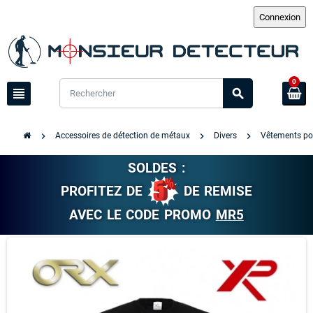
0
view_headline
search
chevron_right
chevron_right
chevron_right
Accessoires de détection de métaux
Divers
Vêtements pou
SOLDES :
PROFITEZ DE
DE REMISE
AVEC LE CODE PROMO
MR5