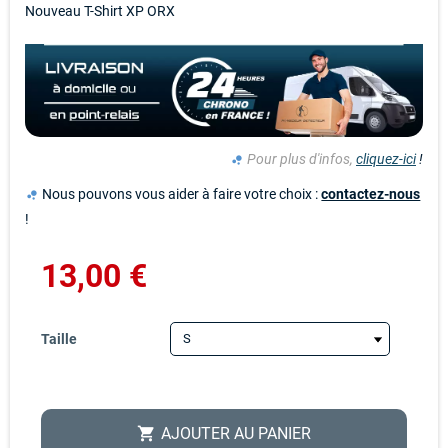
Nouveau T-Shirt XP ORX
Pour plus d'infos,
cliquez-ici
!
bubble_chart
Nous pouvons vous aider à faire votre choix :
contactez-nous
bubble_chart
!
13,00 €
Taille
AJOUTER AU PANIER
shopping_cart