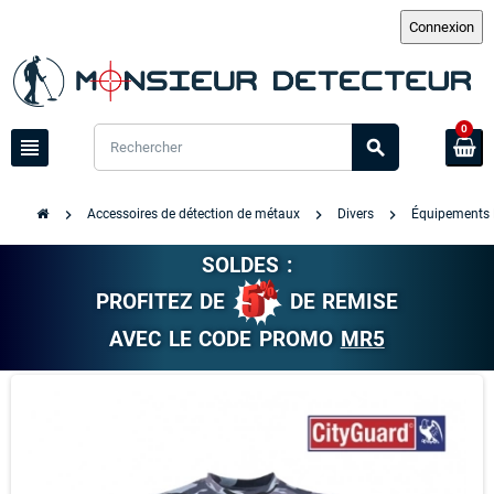
0
view_headline
search
chevron_right
chevron_right
chevron_right
Accessoires de détection de métaux
Divers
Équipements Mi
SOLDES :
PROFITEZ DE
DE REMISE
AVEC LE CODE PROMO
MR5