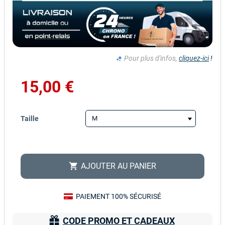
Pour plus d'infos,
cliquez-ici
!
bubble_chart
15,00 €
Taille
AJOUTER AU PANIER
shopping_cart
PAIEMENT 100% SÉCURISÉ
CODE PROMO ET CADEAUX