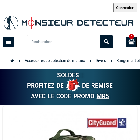
0
view_headline
search
chevron_right
chevron_right
chevron_right
Accessoires de détection de métaux
Divers
Rangement et 
SOLDES :
PROFITEZ DE
DE REMISE
AVEC LE CODE PROMO
MR5