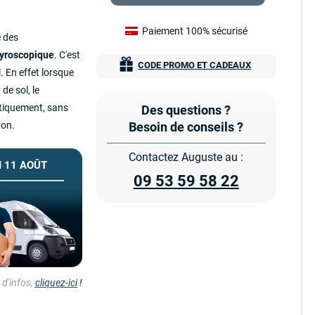
Paiement 100% sécurisé
e des
gyroscopique
. C'est
CODE PROMO ET CADEAUX
 En effet lorsque
de sol, le
atiquement, sans
Des questions ?
ton.
Besoin de conseils ?
Contactez Auguste au :
 11 AOÛT
09 53 59 58 22
d'infos,
cliquez-ici
!