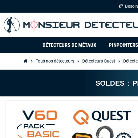
Besoin
DÉTECTEURS DE MÉTAUX
PINPOINTERS
Tous nos détecteurs
Détecteurs Quest
Détecte
chevron_right
chevron_right
chevron_right
SOLDES : 