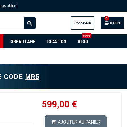
ous aider !
0
search
0,00 €
INFOS
ORPAILLAGE
LOCATION
BLOG
E CODE
MR5
599,00 €
AJOUTER AU PANIER
shopping_cart