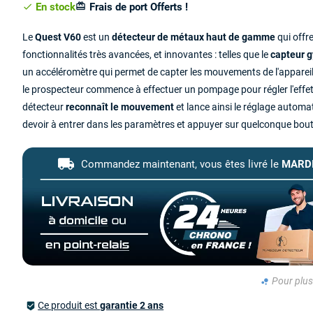
En stock
Frais de port Offerts !
card_giftcard
check
Le
Quest V60
est un
détecteur de métaux haut de gamme
qui offr
fonctionnalités très avancées, et innovantes : telles que le
capteur 
un accéléromètre qui permet de capter les mouvements de l'appareil.
le prospecteur commence à effectuer un pompage pour régler l'effet 
détecteur
reconnaît le mouvement
et lance ainsi le réglage autom
devoir à entrer dans les paramètres et appuyer sur quelconque bou
local_shipping
Commandez maintenant,
vous êtes livré le
MARDI
Pour plus 
bubble_chart
Ce produit est
garantie 2 ans
beenhere