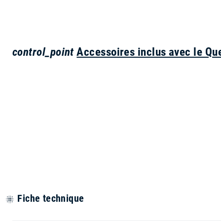
control_point
Accessoires inclus avec le Qu
Fiche technique
blur_on