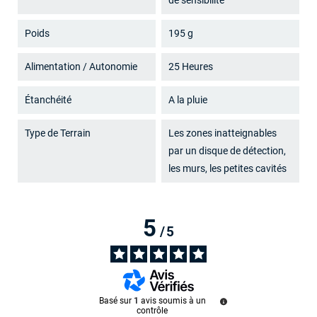
de sensibilité
Poids
195 g
Alimentation / Autonomie
25 Heures
Étanchéité
A la pluie
Type de Terrain
Les zones inatteignables
par un disque de détection,
les murs, les petites cavités
5
/
5
Basé sur
1
avis soumis à un
contrôle