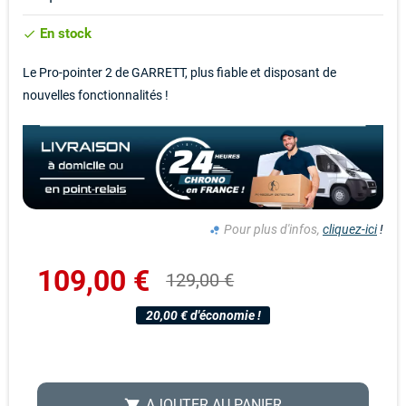
En stock
check
Le Pro-pointer 2 de GARRETT, plus fiable et disposant de
nouvelles fonctionnalités !
Pour plus d'infos,
cliquez-ici
!
bubble_chart
109,00 €
129,00 €
20,00 € d'économie !
AJOUTER AU PANIER
shopping_cart