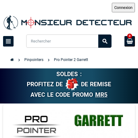
0
view_headline
search
chevron_right
chevron_right
Pinpointers
Pro Pointer 2 Garrett
SOLDES :
PROFITEZ DE
DE REMISE
AVEC LE CODE PROMO
MR5