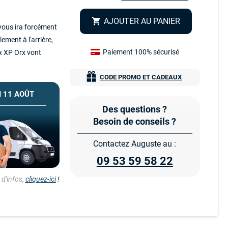
AJOUTER AU PANIER
shopping_cart
x vous ira forcément
lement à l'arrière,
Paiement 100% sécurisé
x XP Orx
vont
CODE PROMO ET CADEAUX
 11 AOÛT
Des questions ?
Besoin de conseils ?
Contactez Auguste au :
09 53 59 58 22
d'infos,
cliquez-ici
!