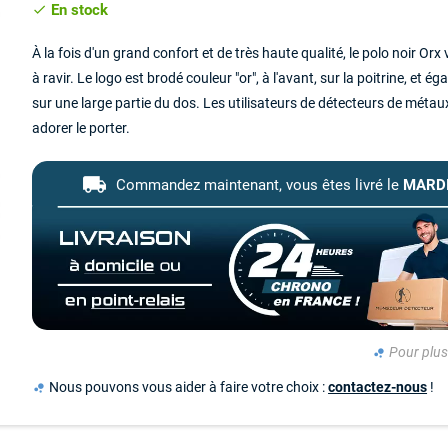
En stock
check
À la fois d'un grand confort et de très haute qualité, le polo noir Or
à ravir. Le logo est brodé couleur "or", à l'avant, sur la poitrine, et éga
sur une large partie du dos. Les utilisateurs de
détecteurs de métau
adorer le porter.
local_shipping
Commandez maintenant,
vous êtes livré le
MARDI
Pour plus 
bubble_chart
Nous pouvons vous aider à faire votre choix :
contactez-nous
!
bubble_chart