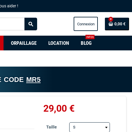
ous aider !
0
search
0,00 €
INFOS
ORPAILLAGE
LOCATION
BLOG
E CODE
MR5
29,00 €
Taille