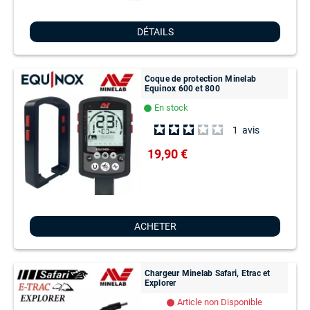
DÉTAILS
Coque de protection Minelab
Equinox 600 et 800
En stock
lens
1
avis
19,90 €
ACHETER
Chargeur Minelab Safari, Etrac et
Explorer
Article non Disponible
lens