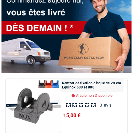
Renfort de fixation disque de 28 cm
Equinox 600 et 800
Article non Disponible
lens
3
avis
15,00 €