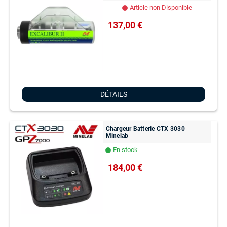
Article non Disponible
lens
137,00 €
DÉTAILS
Chargeur Batterie CTX 3030
Minelab
En stock
lens
184,00 €