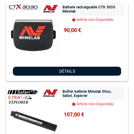
Batterie rechargeable CTX 3030
Minelab
Article non Disponible
lens
90,00 €
DÉTAILS
Boîtier batterie Minelab Etrac,
Safari, Explorer
Article non Disponible
lens
107,00 €