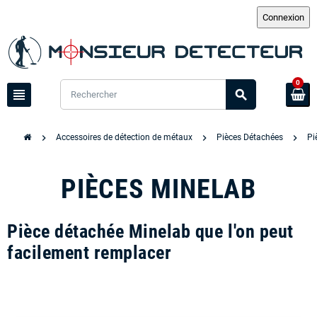
0
view_headline
search
chevron_right
chevron_right
chevron_right
Accessoires de détection de métaux
Pièces Détachées
Pi
PIÈCES MINELAB
Pièce détachée Minelab que l'on peut
facilement remplacer