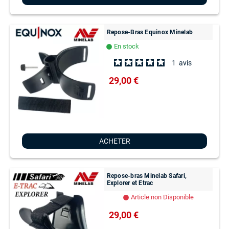
Repose-Bras Equinox Minelab
En stock
lens
1
avis
29,00 €
ACHETER
Repose-bras Minelab Safari,
Explorer et Etrac
Article non Disponible
lens
29,00 €