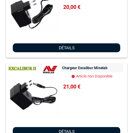
20,00 €
DÉTAILS
Chargeur Excalibur Minelab
Article non Disponible
lens
21,00 €
DÉTAILS