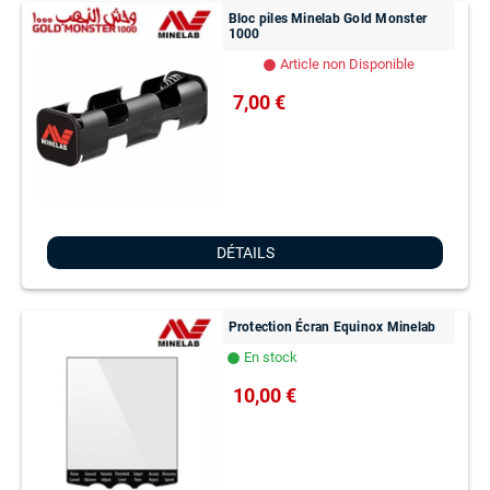
Bloc piles Minelab Gold Monster
1000
Article non Disponible
lens
7,00 €
DÉTAILS
Protection Écran Equinox Minelab
En stock
lens
10,00 €