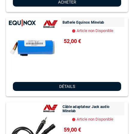
ACHETER
Batterie Equinox Minelab
Article non Disponible
lens
52,00 €
DÉTAILS
Câble adaptateur Jack audio
Minelab
Article non Disponible
lens
59,00 €