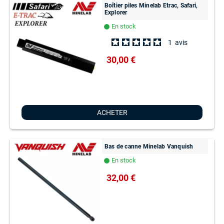
Boîtier piles Minelab Etrac, Safari,
Explorer
En stock
lens
1
avis
30,00 €
ACHETER
Bas de canne Minelab Vanquish
En stock
lens
32,00 €