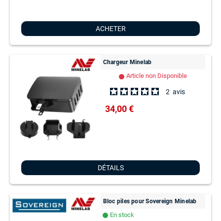
ACHETER
Chargeur Minelab
Article non Disponible
lens
2
avis
34,00 €
DÉTAILS
Bloc piles pour Sovereign Minelab
En stock
lens