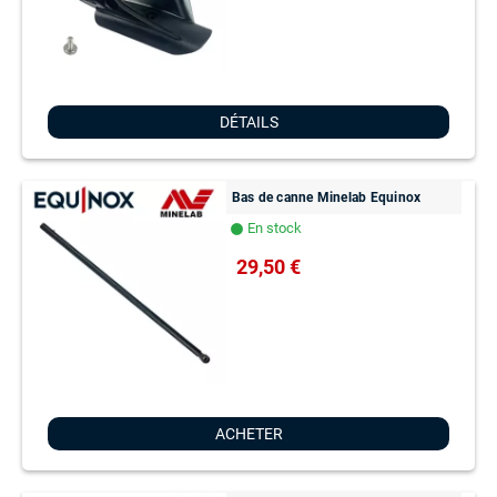
DÉTAILS
Bas de canne Minelab Equinox
En stock
lens
29,50 €
ACHETER