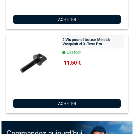
ACHETER
2 Vis pour détecteur Minelab
Vanquish et X-Terra Pro
En stock
lens
11,50 €
ACHETER