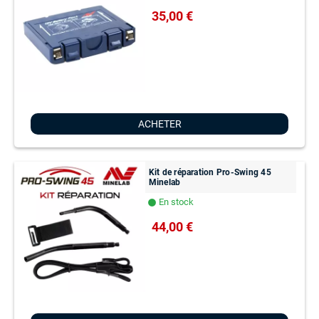
35,00 €
ACHETER
Kit de réparation Pro-Swing 45
Minelab
En stock
lens
44,00 €