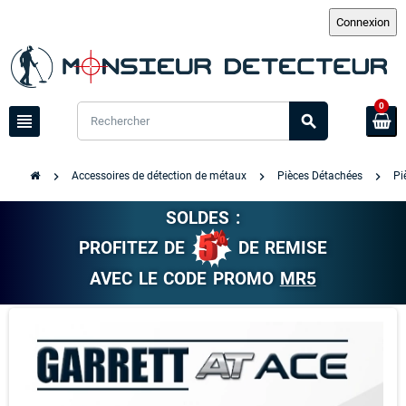
0
view_headline
search
chevron_right
chevron_right
chevron_right
Accessoires de détection de métaux
Pièces Détachées
Pi
SOLDES :
PROFITEZ DE
DE REMISE
AVEC LE CODE PROMO
MR5