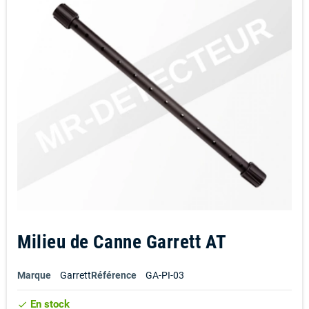
Milieu de Canne Garrett AT
Marque
Garrett
Référence
GA-PI-03
En stock
check