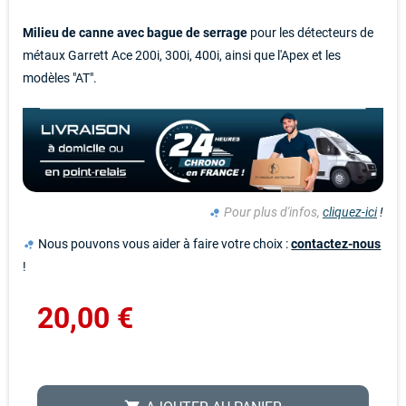
Milieu de canne avec bague de serrage
pour les détecteurs de
métaux Garrett Ace 200i, 300i, 400i, ainsi que l'Apex et les
modèles "AT".
Pour plus d'infos,
cliquez-ici
!
bubble_chart
Nous pouvons vous aider à faire votre choix :
contactez-nous
bubble_chart
!
20,00 €