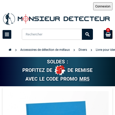
0
view_headline
search
chevron_right
chevron_right
chevron_right
Accessoires de détection de métaux
Divers
Livre pour id
SOLDES :
PROFITEZ DE
DE REMISE
AVEC LE CODE PROMO
MR5