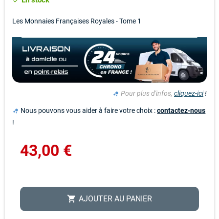
En stock
check
Les Monnaies Françaises Royales - Tome 1
Pour plus d'infos,
cliquez-ici
!
bubble_chart
Nous pouvons vous aider à faire votre choix :
contactez-nous
bubble_chart
!
43,00 €
AJOUTER AU PANIER
shopping_cart