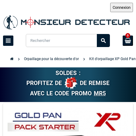
0
view_headline
search
chevron_right
chevron_right
Orpaillage pour la découverte d'or
Kit d'orpaillage XP Gold Pan
SOLDES :
PROFITEZ DE
DE REMISE
AVEC LE CODE PROMO
MR5