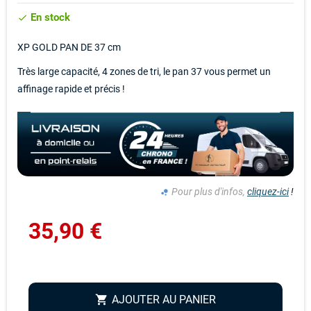
En stock
check
XP GOLD PAN DE 37 cm
Très large capacité, 4 zones de tri, le pan 37 vous permet un
affinage rapide et précis !
Pour plus d'infos,
cliquez-ici
!
bubble_chart
35,90 €
AJOUTER AU PANIER
shopping_cart