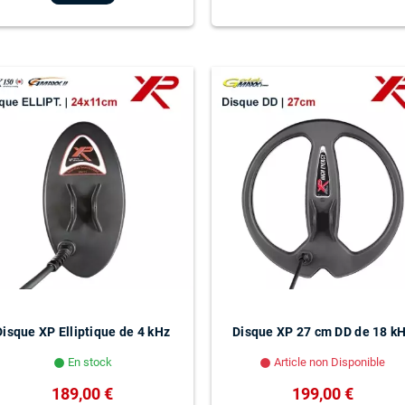
Disque XP Elliptique de 4 kHz
Disque XP 27 cm DD de 18 k
En stock
Article non Disponible
lens
lens
189,00 €
199,00 €