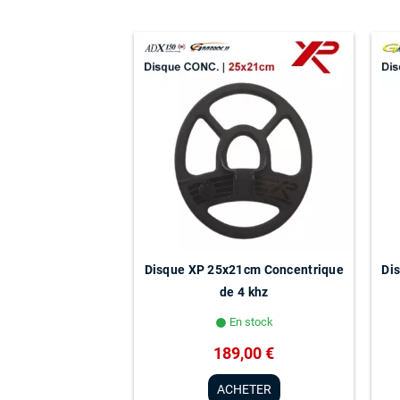
Disque XP 25x21cm Concentrique
Di
de 4 khz
En stock
lens
189,00 €
ACHETER