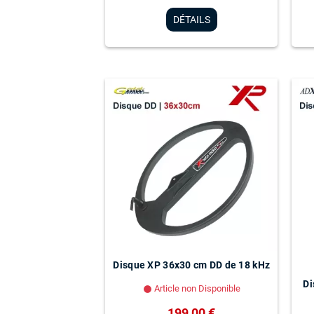
DÉTAILS
Disque XP 36x30 cm DD de 18 kHz
Di
Article non Disponible
lens
199,00 €