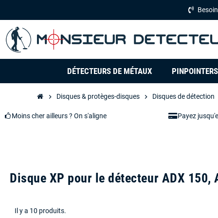
Besoin
DÉTECTEURS DE MÉTAUX
PINPOINTERS
Disques & protèges-disques
Disques de détection
chevron_right
chevron_right
c
Moins cher ailleurs ? On s'aligne
Payez jusqu'
Disque XP pour le détecteur ADX 150,
Il y a 10 produits.