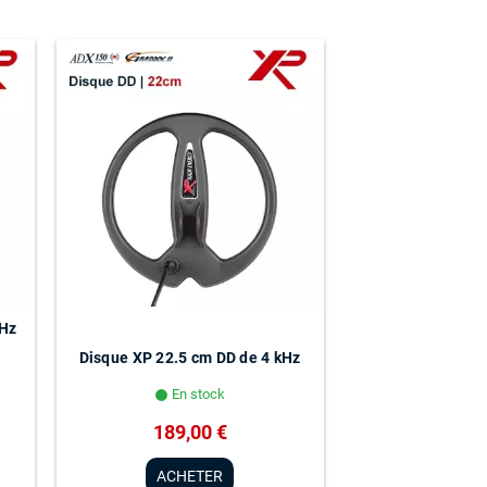
kHz
Disque XP 22.5 cm DD de 4 kHz
En stock
lens
189,00 €
ACHETER