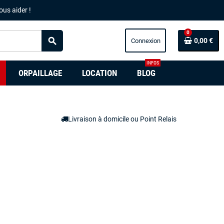
ous aider !
0
search
0,00 €
INFOS
ORPAILLAGE
LOCATION
BLOG
Livraison à domicile ou Point Relais