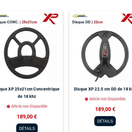
sque XP 25x21cm Concentrique
Disque XP 22.5 cm DD de 18 
de 18 khz
Article non Disponible
lens
Article non Disponible
lens
189,00 €
189,00 €
DÉTAILS
DÉTAILS