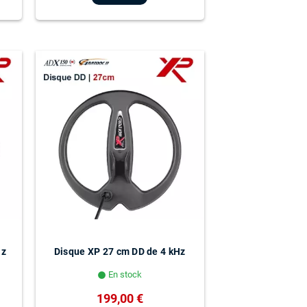
Hz
Disque XP 27 cm DD de 4 kHz
En stock
lens
199,00 €