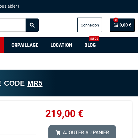
ous aider !
0
search
0,00 €
INFOS
ORPAILLAGE
LOCATION
BLOG
E CODE
MR5
219,00 €
AJOUTER AU PANIER
shopping_cart