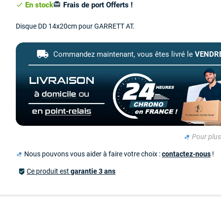
En stock
Frais de port Offerts !
card_giftcard
check
Disque DD 14x20cm pour GARRETT AT.
local_shipping
Commandez maintenant,
vous êtes livré le
VENDRE
Pour plus 
bubble_chart
Nous pouvons vous aider à faire votre choix :
contactez-nous
!
bubble_chart
Ce produit est
garantie 3 ans
beenhere