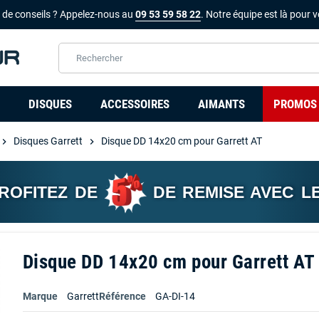
 de conseils ? Appelez-nous au
09 53 59 58 22
. Notre équipe est là pour v
DISQUES
ACCESSOIRES
AIMANTS
PROMOS
Disques Garrett
Disque DD 14x20 cm pour Garrett AT
hevron_right
chevron_right
PROFITEZ DE
DE REMISE AVEC L
Disque DD 14x20 cm pour Garrett AT
Marque
Garrett
Référence
GA-DI-14