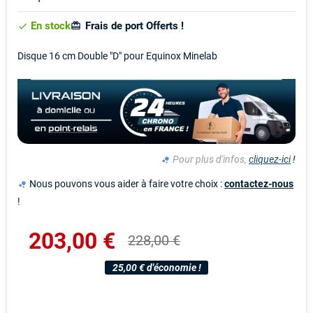
En stock
Frais de port Offerts !
card_giftcard
check
Disque 16 cm Double "D" pour Equinox Minelab
Pour plus d'infos,
cliquez-ici
!
bubble_chart
Nous pouvons vous aider à faire votre choix :
contactez-nous
bubble_chart
!
203,00 €
228,00 €
25,00 € d'économie !