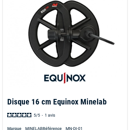
Disque 16 cm Equinox Minelab
5
/
5
-
1
avis
Marque
MINELAB
Référence
MN-DI-01