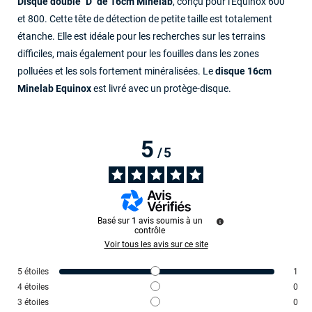
Disque double "D" de 16cm Minelab
, conçu pour l'Equinox 600
et 800. Cette tête de détection de petite taille est totalement
étanche. Elle est idéale pour les recherches sur les terrains
difficiles, mais également pour les fouilles dans les zones
polluées et les sols fortement minéralisées. Le
disque 16cm
Minelab Equinox
est livré avec un protège-disque.
5
/
5
Basé sur
1
avis soumis à un
contrôle
Voir tous les avis sur ce site
5
étoiles
1
4
étoiles
0
3
étoiles
0