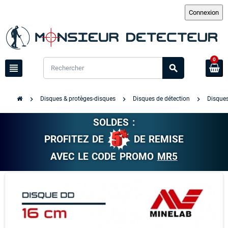
0
view_headline
search
chevron_right
chevron_right
chevron_right
Disques & protèges-disques
Disques de détection
Disque
SOLDES :
PROFITEZ DE
DE REMISE
AVEC LE CODE PROMO
MR5