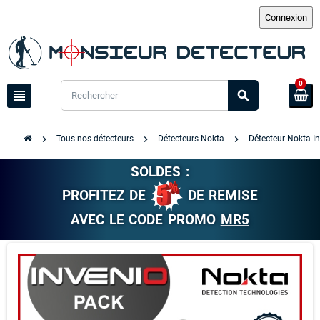
0
view_headline
search
chevron_right
chevron_right
chevron_right
Tous nos détecteurs
Détecteurs Nokta
Détecteur Nokta I
SOLDES :
PROFITEZ DE
DE REMISE
AVEC LE CODE PROMO
MR5