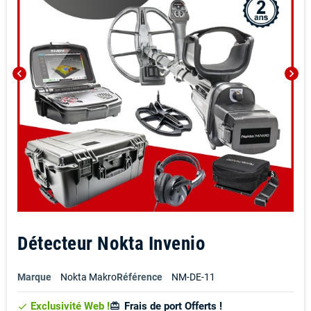
chevron_left
chevron_right
Détecteur Nokta Invenio
Marque
Nokta Makro
Référence
NM-DE-11
Exclusivité Web !
Frais de port Offerts !
card_giftcard
check