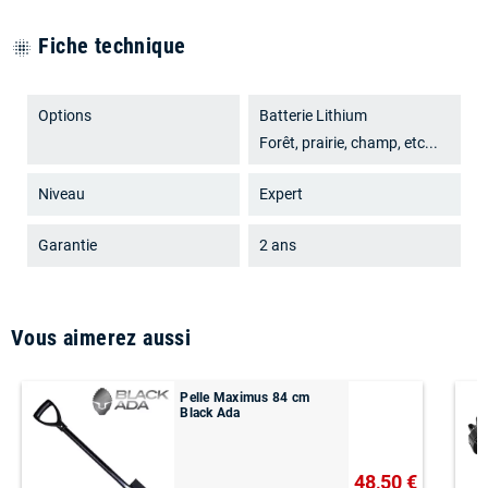
Fiche technique
blur_on
Options
Batterie Lithium
Forêt, prairie, champ, etc...
Niveau
Expert
Garantie
2 ans
Vous aimerez aussi
Pelle Maximus 84 cm
Black Ada
48,50 €