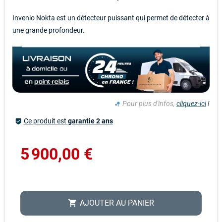
Invenio Nokta est un détecteur puissant qui permet de détecter à
une grande profondeur.
Pour plus d'infos,
cliquez-ici
!
bubble_chart
Ce produit est
garantie 2 ans
beenhere
5 900,00 €
AJOUTER AU PANIER
shopping_cart