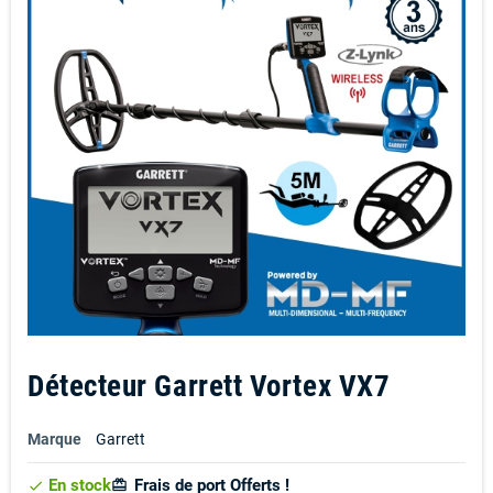
Détecteur Garrett Vortex VX7
Marque
Garrett
En stock
Frais de port Offerts !
card_giftcard
check