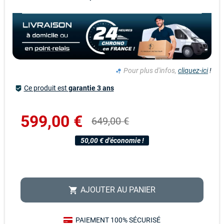
Pour plus d'infos,
cliquez-ici
!
bubble_chart
Ce produit est
garantie 3 ans
beenhere
599,00 €
649,00 €
50,00 € d'économie !
AJOUTER AU PANIER
shopping_cart
PAIEMENT 100% SÉCURISÉ