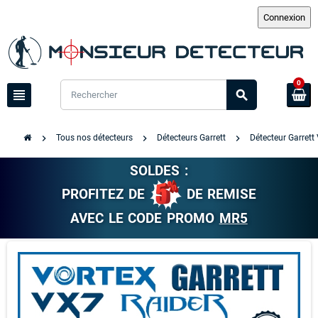
0
view_headline
search
chevron_right
chevron_right
chevron_right
Tous nos détecteurs
Détecteurs Garrett
Détecteur Garrett
SOLDES :
PROFITEZ DE
DE REMISE
AVEC LE CODE PROMO
MR5