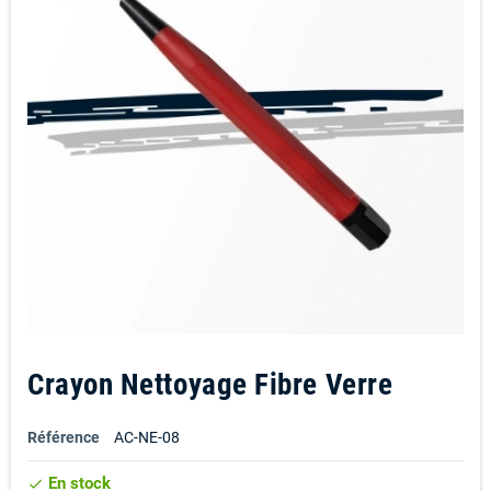
Crayon Nettoyage Fibre Verre
Référence
AC-NE-08
En stock
check