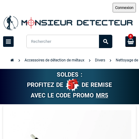
0
view_headline
search
chevron_right
chevron_right
chevron_right
Accessoires de détection de métaux
Divers
Nettoyage de 
SOLDES :
PROFITEZ DE
DE REMISE
AVEC LE CODE PROMO
MR5