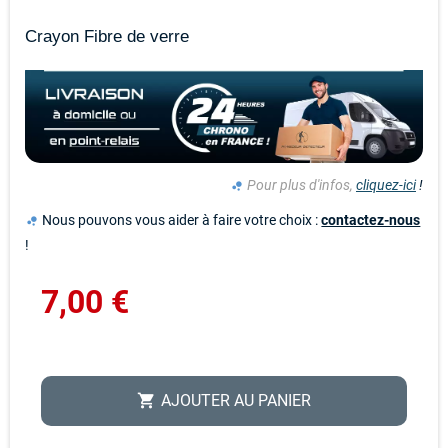
Crayon Fibre de verre
Pour plus d'infos,
cliquez-ici
!
bubble_chart
Nous pouvons vous aider à faire votre choix :
contactez-nous
bubble_chart
!
7,00 €
AJOUTER AU PANIER
shopping_cart