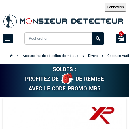
0
view_headline
search
chevron_right
chevron_right
chevron_right
Accessoires de détection de métaux
Divers
Casques Audi
SOLDES :
PROFITEZ DE
DE REMISE
AVEC LE CODE PROMO
MR5