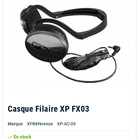
Casque Filaire XP FX03
Marque
XP
Référence
XP-AC-09
En stock
check