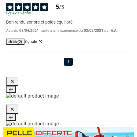
5
/
5
Avis vérifié
Bon rendu sonore et poids équilibré
Avis du
08/04/2021
, suite à une expérience du
03/02/2021
par
A.A.
Utile
(0)
Signaler
1