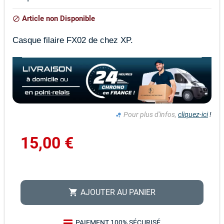
Article non Disponible
block
Casque filaire FX02 de chez XP.
Pour plus d'infos,
cliquez-ici
!
bubble_chart
15,00 €
AJOUTER AU PANIER
shopping_cart
PAIEMENT 100% SÉCURISÉ