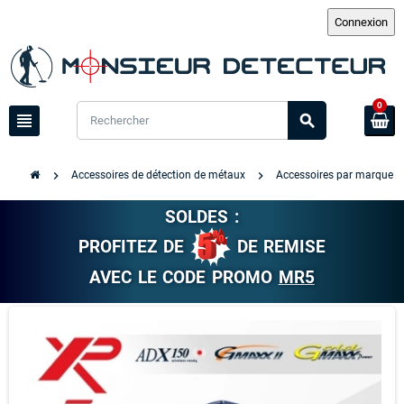
0
view_headline
search
chevron_right
chevron_right
ch
Accessoires de détection de métaux
Accessoires par marque
SOLDES :
PROFITEZ DE
DE REMISE
AVEC LE CODE PROMO
MR5