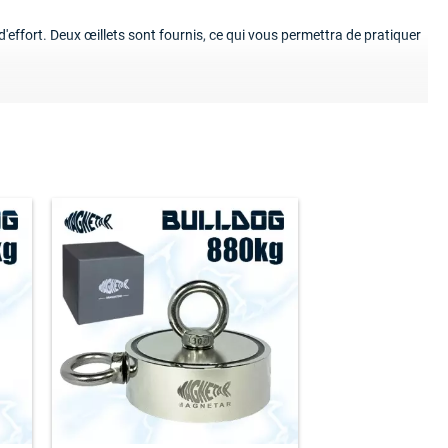
 d'effort. Deux œillets sont fournis, ce qui vous permettra de pratiquer
donc plus polyvalent. Vous pouvez fixer l'un des deux anneaux fournis
force de traction est plus conséquente lorsque l'on pêche de manière