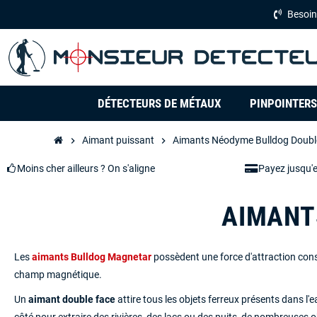
Besoin
DÉTECTEURS DE MÉTAUX
PINPOINTERS
Aimant puissant
Aimants Néodyme Bulldog Doubl
chevron_right
chevron_right
Moins cher ailleurs ? On s'aligne
Payez jusqu'
AIMANT
Les
aimants Bulldog Magnetar
possèdent une force d'attraction consid
champ magnétique.
Un
aimant double face
attire tous les objets ferreux présents dans l'