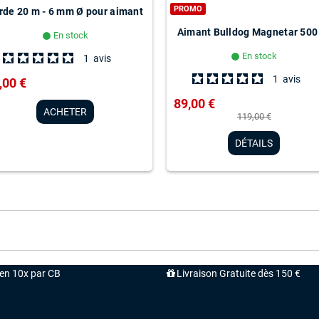
PROMO
rde 20 m - 6 mm Ø pour aimant
Aimant Bulldog Magnetar 500
En stock
lens
En stock
lens
1
avis
1
avis
,00 €
89,00 €
ACHETER
119,00 €
DÉTAILS
'en 10x par CB
Livraison Gratuite dès 150 €