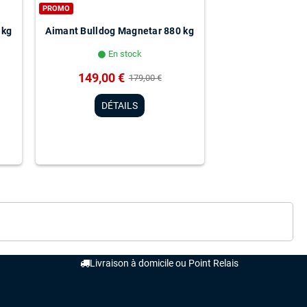
PROMO
 kg
Aimant Bulldog Magnetar 880 kg
En stock
lens
149,00 €
179,00 €
DÉTAILS
Livraison à domicile ou Point Relais