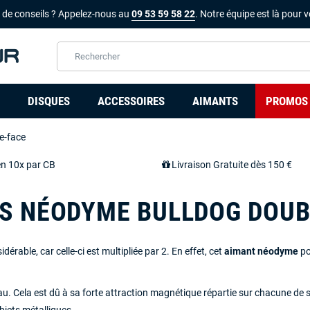
 de conseils ? Appelez-nous au
09 53 59 58 22
. Notre équipe est là pour v
DISQUES
ACCESSOIRES
AIMANTS
PROMOS
e-face
en 10x par CB
Livraison Gratuite dès 150 €
S NÉODYME BULLDOG DOUB
érable, car celle-ci est multipliée par 2. En effet, cet
aimant néodyme
po
eau. Cela est dû à sa forte attraction magnétique répartie sur chacune de 