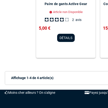
Paire de gants Active Gear
Co
Article non Disponible
lens
2
avis
5,00 €
15
DÉTAILS
Affichage 1-4 de 4 article(s)
Moins cher ailleurs ? On s'aligne
Payez jusqu