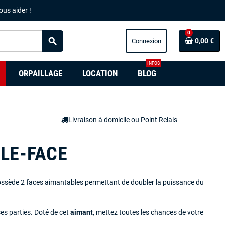
ous aider !
0
search
0,00 €
INFOS
ORPAILLAGE
LOCATION
BLOG
Livraison à domicile ou Point Relais
LE-FACE
ssède 2 faces aimantables permettant de doubler la puissance du
ses parties. Doté de cet
aimant
, mettez toutes les chances de votre