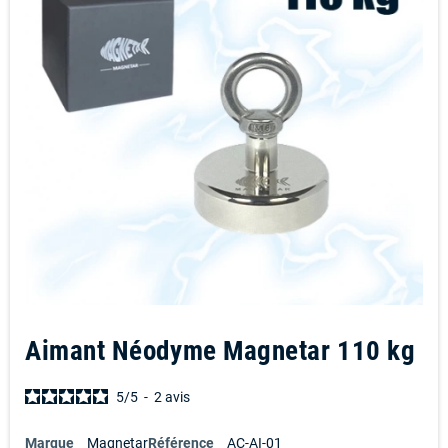
Aimant Néodyme Magnetar 110 kg
5
/
5
-
2
avis
Marque
Magnetar
Référence
AC-AI-01