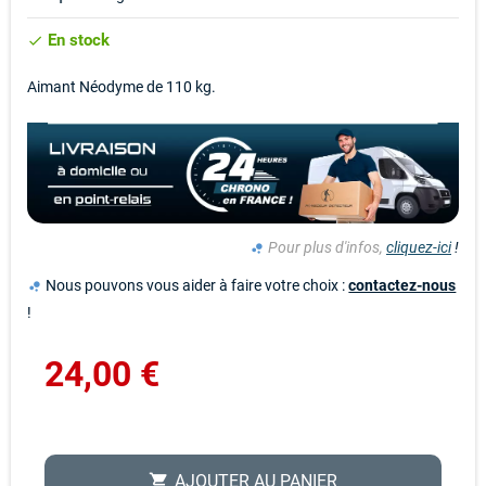
En stock
check
Aimant Néodyme de 110 kg.
Pour plus d'infos,
cliquez-ici
!
bubble_chart
Nous pouvons vous aider à faire votre choix :
contactez-nous
bubble_chart
!
24,00 €
AJOUTER AU PANIER
shopping_cart