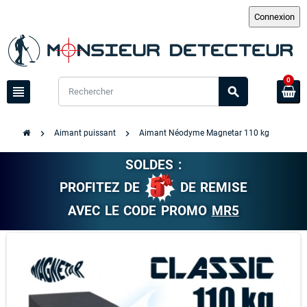
0
view_headline
search
chevron_right
chevron_right
Aimant puissant
Aimant Néodyme Magnetar 110 kg
SOLDES :
PROFITEZ DE
DE REMISE
AVEC LE CODE PROMO
MR5