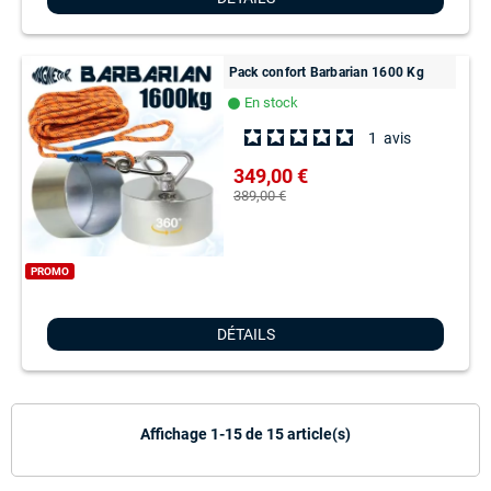
Pack confort Barbarian 1600 Kg
En stock
lens
1
avis
349,00 €
389,00 €
PROMO
DÉTAILS
Affichage 1-15 de 15 article(s)