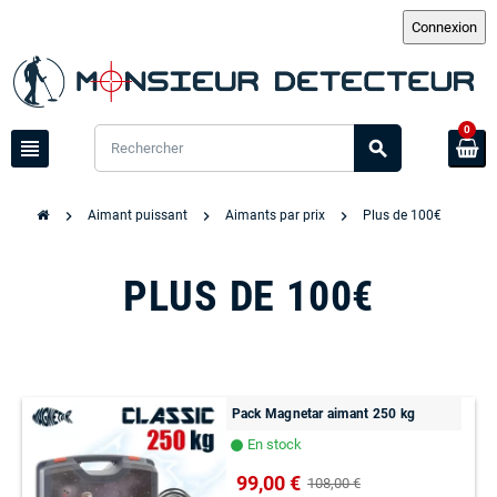
0
view_headline
search
chevron_right
chevron_right
chevron_right
Aimant puissant
Aimants par prix
Plus de 100€
PLUS DE 100€
Pack Magnetar aimant 250 kg
En stock
lens
99,00 €
108,00 €