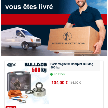
Pack magnetar Complet Bulldog
500 kg
En stock
lens
134,00 €
168,00 €