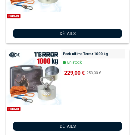
PROMO
DÉTAILS
Pack ultime Terror 1000 kg
En stock
lens
229,00 €
253,00 €
PROMO
DÉTAILS