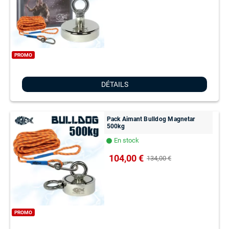
PROMO
DÉTAILS
Pack Aimant Bulldog Magnetar
500kg
En stock
lens
104,00 €
134,00 €
PROMO