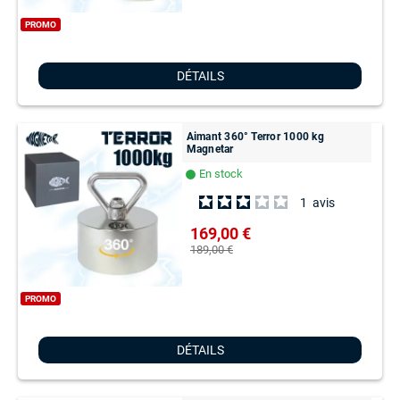
PROMO
DÉTAILS
Aimant 360° Terror 1000 kg
Magnetar
En stock
lens
1
avis
169,00 €
189,00 €
PROMO
DÉTAILS