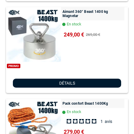
Aimant 360° Beast 1400 kg
Magnetar
En stock
lens
249,00 €
269,00 €
PROMO
DÉTAILS
Pack confort Beast 1400Kg
En stock
lens
1
avis
279,00 €