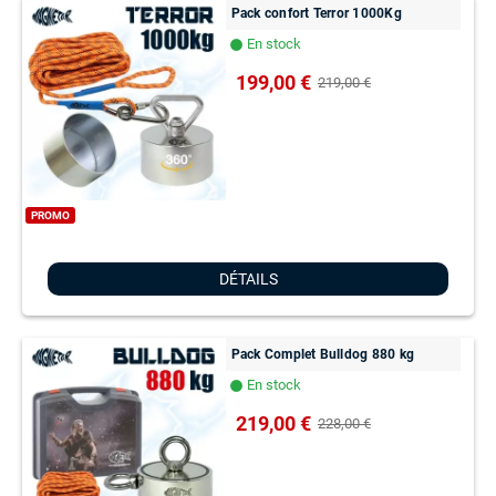
Pack confort Terror 1000Kg
En stock
lens
199,00 €
219,00 €
PROMO
DÉTAILS
Pack Complet Bulldog 880 kg
En stock
lens
219,00 €
228,00 €