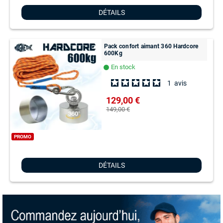
DÉTAILS
Pack confort aimant 360 Hardcore
600Kg
En stock
lens
1
avis
129,00 €
149,00 €
PROMO
DÉTAILS