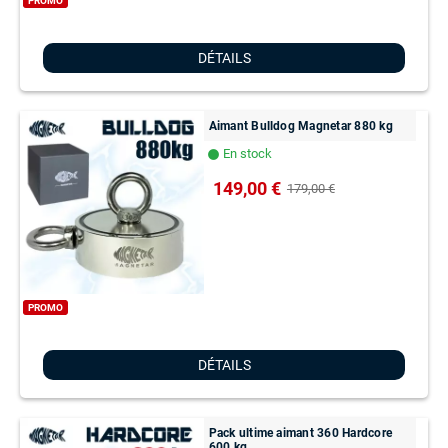
PROMO
DÉTAILS
Aimant Bulldog Magnetar 880 kg
En stock
lens
149,00 €
179,00 €
PROMO
DÉTAILS
Pack ultime aimant 360 Hardcore
600 kg